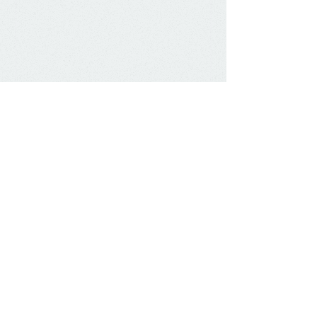
聯絡我們
P&C Tax Professionals
地址 :
Suite 9D, Level 7, 138 Albert St.
Brisbane QLD 4000
辦公電話:
07 3189 5541
手機聯絡:
0450 118 292
Email :
pnctax@gmail.com
Line & Wechat ID :
pnctax1
Socialise With Us