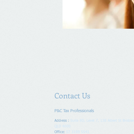
Contact Us
P&C Tax Professionals
Address :
Suite 9D, Level 7, 138 Albert St Brisban
QLD 4000
Office:
07 3189 5541