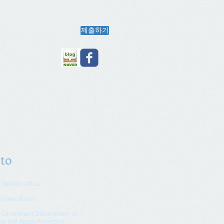
제출하기
 to
 Taxation Office
tioners Board
n Government Departement of
on and Board Protection