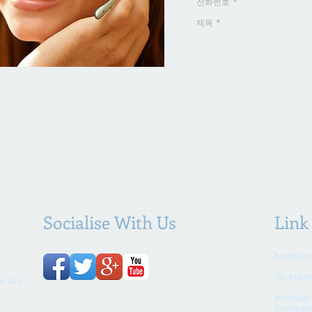
Socialise With Us
Link
Australian
Tax Practi
e City
Australia
Immigrati